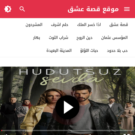
موقع قصة عشق
قصة عشق
اذا خسر الملك
حلم اشرف
المشردون
المؤسس عثمان
دين الروح
شراب التوت
بهار
حب بلا حدود
حبات اللؤلؤ
المدينة البعيدة