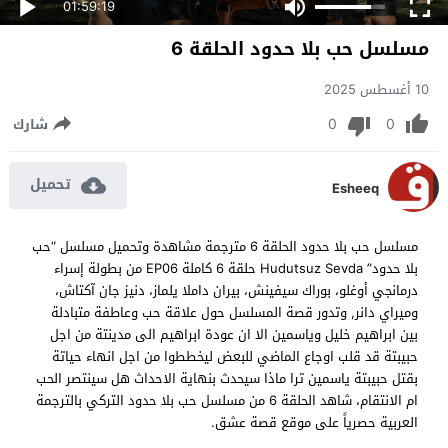
01:59:19
مسلسل حب بلا حدود الحلقة 6
10 أغسطس 2025
0
0
شارك
تحميل
Esheeq
مسلسل حب بلا حدود الحلقة 6 مترجمة مشاهدة وتحميل مسلسل “حب
بلا حدود” Hudutsuz Sevda حلقة 6 كاملة EP06 من بطولة إسراء
درمانجي أوغلو، بوراك سيفينش، بيران داملا يلماز، دنیز جان آکتاش،
وميراي دانر, وتدور قصة المسلسل حول علاقة حب وعاطفة متبادلة
بين ابراهيم خليل وياسمين الا ان عودة ابراهيم الى مدينتة من اجل
حبيبتة قد قلب اوجاع الماضي للبعض ليخططوا من اجل انهاء حياتة
بقتل حبيبتة ياسمين ترا ماذا سيحدث بنهاية الاحداث هل سينتصر الحب
ام الانتقام، شاهد الحلقة 6 من مسلسل حب بلا حدود التركي بالترجمة
العربية حصرياً على موقع قصة عشق.