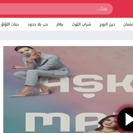
ثمان
دين الروح
شراب التوت
بهار
حب بلا حدود
حبات اللؤلؤ