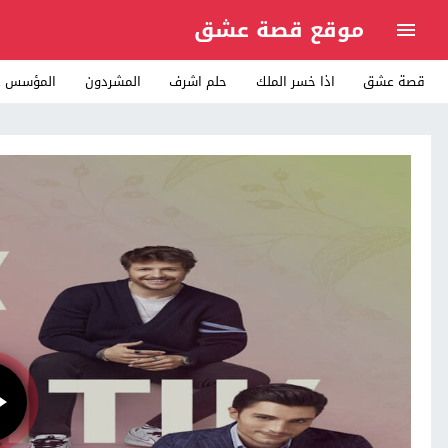
موقع قصة عشق
قصة عشق
اذا خسر الملك
حلم اشرف
المشردون
المؤسس ع