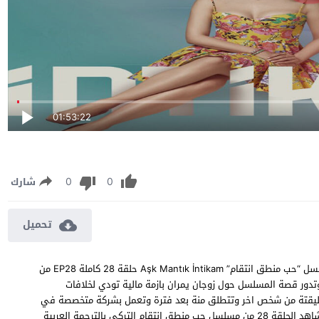
01:53:22
0
0
شارك
تحميل
مسلسل حب منطق انتقام الحلقة 28 مترجمة مشاهدة وتحميل مسلسل “حب منطق انتقام” Aşk Mantık İntikam حلقة 28 كاملة EP28 من
وتدور قصة المسلسل حول زوجان يمران بازمة مالية تودي لخلافات
ج طليقتة من شخص اخر وتتطلق منة بعد فترة وتعمل بشركة متخصصة في
عالم التكنولوجية لتتفاجا بان طليقها الاول هو مالك تلك الشركة ، شاهد الحلقة 28 من مسلسل حب منطق انتقام التركي بالترجمة العربية