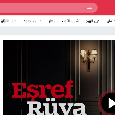
ثمان
دين الروح
شراب التوت
بهار
حب بلا حدود
حبات اللؤلؤ