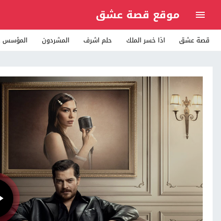
موقع قصة عشق
قصة عشق
اذا خسر الملك
حلم اشرف
المشردون
المؤسس ع