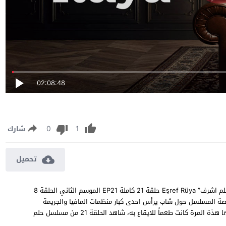
02:08:48
0
1
شارك
تحميل
مسلسل حلم اشرف الحلقة 21 مترجمة مشاهدة وتحميل مسلسل “حلم اشرف” Eşref Rüya حلقة 21 كاملة EP21 الموسم الثاني الحلقة 8
صة المسلسل حول شاب يرأس احدى كبار منظمات المافيا والجريمة
يتعلق قلبة فتاة احلامة منذ طفولتة فيجدها امامة مرة اخرى الا انها هذة المرة كانت طعماً للايقاع به، شاهد الحلقة 21 من مسلسل حلم