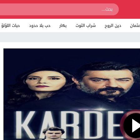
ثمان
دين الروح
شراب التوت
بهار
حب بلا حدود
حبات اللؤلؤ