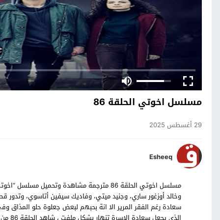
مسلسل اخوتي الحلقة 86
29 أغسطس 2025
Esheeq
وخالد أوزغور ساري، وجنيد ميتي، وفاديك سيفين أتاسوي، وتدور قص
سعادة رغم الفقر المرير الا انة بحبهم لبعض جعلوة حلو المذاق و
الذي يجعل سعادة الاسرة تنهار بشكل ملفت ، شاهد الحلقة 86 من مسلسل اخوتي التركي بالترجمة العربية حصرياً على موقع قصة عشق.