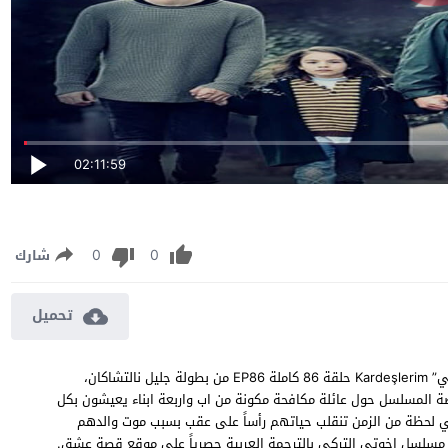
02:11:59
0
0
شارك
تحميل
مسلسل اخوتي الحلقة 86 مترجمة مشاهدة وتحميل مسلسل “اخوتي” Kardeşlerim حلقة 86 كاملة EP86 من بطولة جليل نالتشاكان،
ة المسلسل حول عائلة مكافحة مكونة من اب واربعة ابناء يعيشون بكل
في لحظة من الزمن تنقلب حياتهم رأساً على عقب بسبب موت والدهم