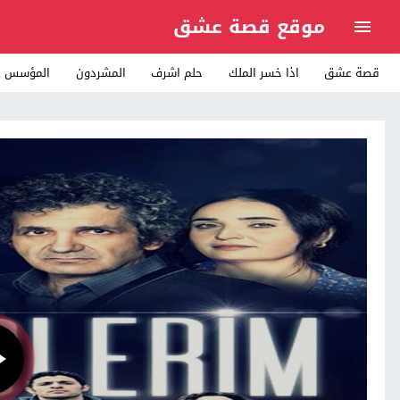
موقع قصة عشق
قصة عشق
اذا خسر الملك
حلم اشرف
المشردون
المؤسس ع