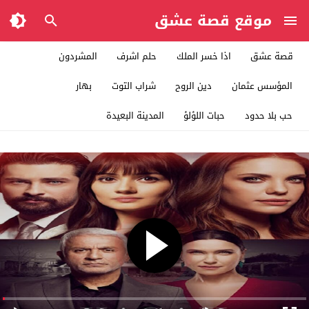
موقع قصة عشق
قصة عشق
اذا خسر الملك
حلم اشرف
المشردون
المؤسس عثمان
دين الروح
شراب التوت
بهار
حب بلا حدود
حبات اللؤلؤ
المدينة البعيدة