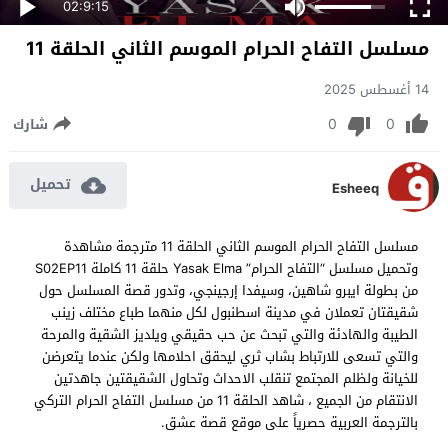
02:9:15
مسلسل التفاح الحرام الموسم الثاني الحلقة 11
14 أغسطس 2025
0
0
شارك
تحميل
Esheeq
مسلسل التفاح الحرام الموسم الثاني الحلقة 11 مترجمة مشاهدة
وتحميل مسلسل “التفاح الحرام” Yasak Elma حلقة 11 كاملة S02EP11
من بطولة ايبرو شاهين، وسيفدا إرجينجي، وتدور قصة المسلسل حول
شقيقتان تعملان في مدينة اسطنبول لكل منهما طباع مختلف زينب
الطيبة والهادئة والتي تبحث عن حب حقيقي ويلديز الشقية والمرحة
والتي تسعى للارتباط بشاب ثري ليحقق احلامها ولكن عندما يتعرضن
للخيانة ولظلم المجتمع تنقلب الاحداث وتحاول الشقيقتين جاهدتين
الانتقام من الجميع ، شاهد الحلقة 11 من مسلسل التفاح الحرام التركي
بالترجمة العربية حصرياً على موقع قصة عشق.