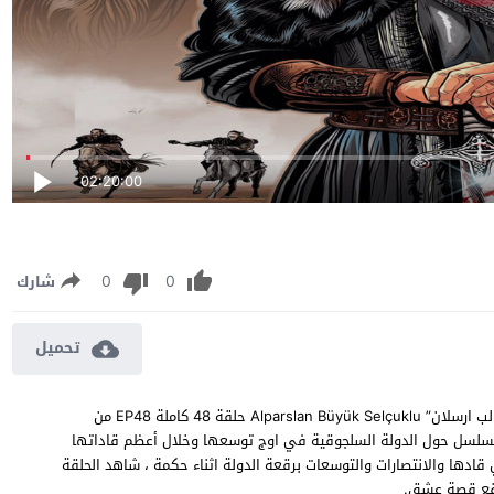
02:20:00
0
0
شارك
تحميل
مسلسل الب ارسلان الحلقة 48 مترجمة مشاهدة وتحميل مسلسل “الب ارسلان” Alparslan Büyük Selçuklu حلقة 48 كاملة EP48 من
لمسلسل حول الدولة السلجوقية في اوج توسعها وخلال أعظم قاداتها
تي قادها والانتصارات والتوسعات برقعة الدولة اثناء حكمة ، شاهد الحلقة