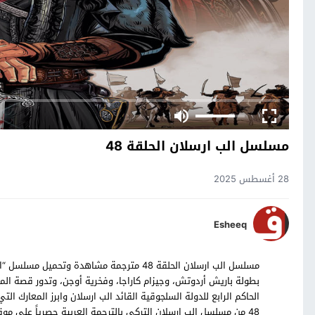
مسلسل الب ارسلان الحلقة 48
28 أغسطس 2025
Esheeq
بطولة باريش أردوتش، وجيزام كاراجا، وفخرية أوجن، وتدور قصة ا
الحاكم الرابع للدولة السلجوقية القائد الب ارسلان وابرز المعارك ال
48 من مسلسل الب ارسلان التركي بالترجمة العربية حصرياً على موقع قصة عشق.