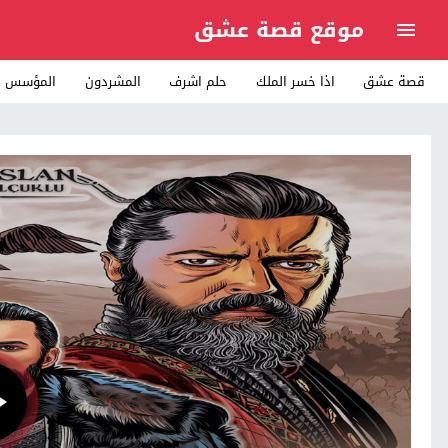
موقع قصة عشق
قصة عشق
اذا خسر الملك
حلم اشرف
المشردون
المؤسس ع