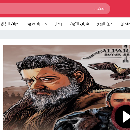
ثمان
دين الروح
شراب التوت
بهار
حب بلا حدود
حبات اللؤلؤ