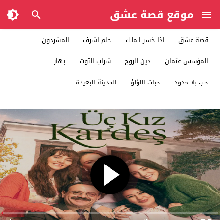
موقع قصة عشق
قصة عشق
اذا خسر الملك
حلم اشرف
المشردون
المؤسس عثمان
دين الروح
شراب التوت
بهار
حب بلا حدود
حبات اللؤلؤ
المدينة البعيدة