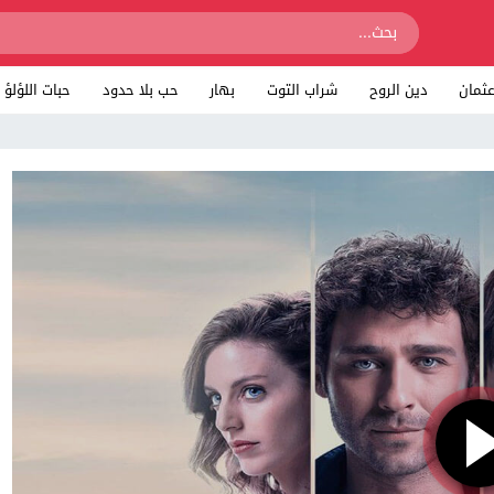
ثمان
دين الروح
شراب التوت
بهار
حب بلا حدود
حبات اللؤلؤ