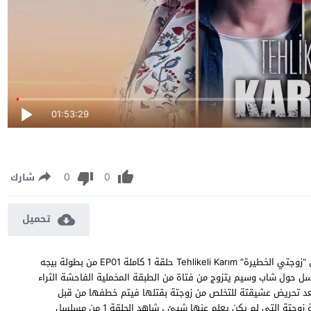
01:53:29
0
0
شارك
تحميل
مسلسل زوجتي الخطيرة الحلقة 1 مترجمة مشاهدة وتحميل مسلسل “زوجتي الخطيرة” Tehlikeli Karım حلقة 1 كاملة EP01 من بطولة بيجه
 حول شاب وسيم يتزوج من فتاة من الطبقة المخملية الفاحشة الثراء
 بعد تحريض عشيقتة للتخلص من زوجتة بقتلها فيتم خطفها من قبل
عصابة وطلب فدية كبيرة الا انة خلال عملية الخطف تتكشف شخصية زوجتة التي لم يكن يعلم عنها شيئ ، شاهد الحلقة 1 من مسلسل