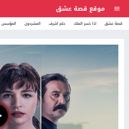
موقع قصة عشق
قصة عشق
اذا خسر الملك
حلم اشرف
المشردون
المؤسس ع