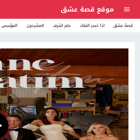
موقع قصة عشق
قصة عشق
اذا خسر الملك
حلم اشرف
المشردون
المؤسس ع