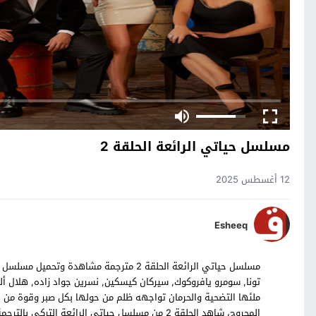
مسلسل حياتي الرائعة الحلقة 2
12 أغسطس 2025
Esheeq
تونا, سومرو يافروكوك, سيركان كيسكين, نسرين جواد زاده, هلال أ
ملئها التضحية والحرمان تواجهه ظلم من حولها بكل صبر وقوة من أج
المجروح، شاهد الحلقة 2 من مسلسل حياتي الرائعة التركي بالترجمة العربية حصرياً على موقع قصة عشق.