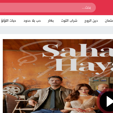
ثمان
دين الروح
شراب التوت
بهار
حب بلا حدود
حبات اللؤلؤ