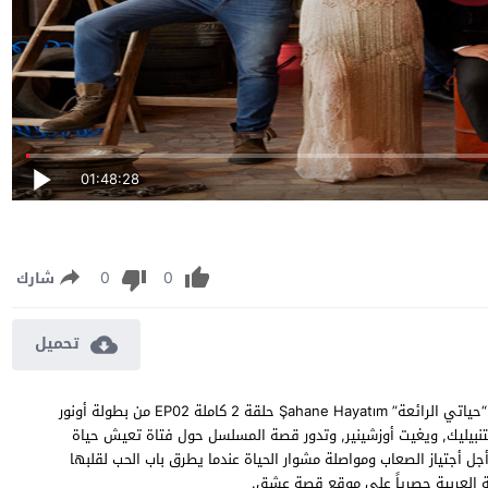
01:48:28
0
0
شارك
تحميل
مسلسل حياتي الرائعة الحلقة 2 مترجمة مشاهدة وتحميل مسلسل “حياتي الرائعة” Şahane Hayatım حلقة 2 كاملة EP02 من بطولة أونور
لتنبيليك, ويغيت أوزشينير, وتدور قصة المسلسل حول فتاة تعيش حياة
ل أجتياز الصعاب ومواصلة مشوار الحياة عندما يطرق باب الحب لقلبها