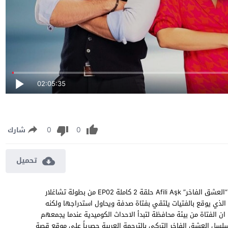
02:05:35
0
0
شارك
تحميل
مسلسل العشق الفاخر الحلقة 2 مترجمة مشاهدة وتحميل مسلسل “العشق الفاخر” Afili Aşk حلقة 2 كاملة EP02 من بطولة تشاغلار
لذي يوقع بالفتيات يلتقي بفتاة صدفة ويحاول استدراجها ولكنه
 الفتاة من بيئة محافظة لتبدأ الاحداث الكوميدية عندما يجمعهم
واج مصلحة قد ينتهي بقصة حب ، شاهد الحلقة 2 من مسلسل العشق الفاخر التركي بالترجمة العربية حصرياً على موقع قصة