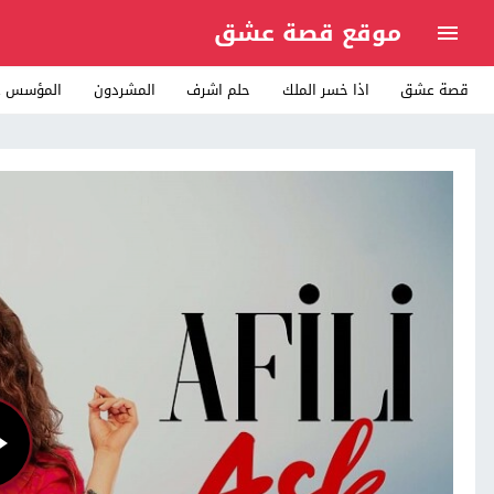
موقع قصة عشق
قصة عشق
اذا خسر الملك
حلم اشرف
المشردون
المؤسس ع