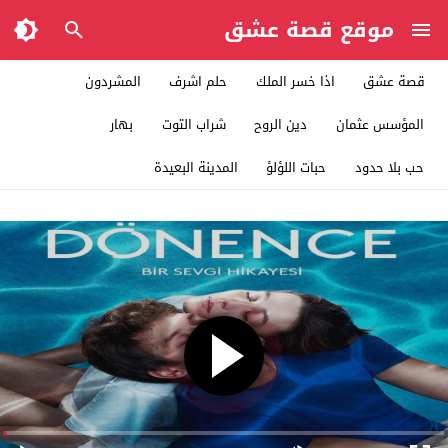
موقع قصة عشق
قصة عشق
اذا خسر الملك
حلم اشرف
المشردون
المؤسس عثمان
دين الروح
شراب التوت
بهار
حب بلا حدود
حبات اللؤلؤ
المدينة البعيدة