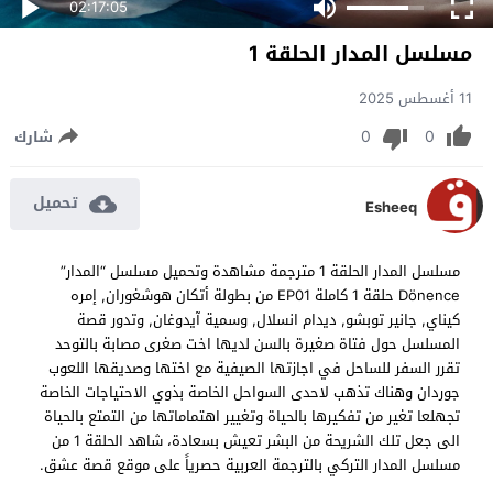
02:17:05
مسلسل المدار الحلقة 1
11 أغسطس 2025
0
0
شارك
تحميل
Esheeq
مسلسل المدار الحلقة 1 مترجمة مشاهدة وتحميل مسلسل “المدار”
Dönence حلقة 1 كاملة EP01 من بطولة أتكان هوشغوران, إمره
كيناي, جانير توبشو, ديدام انسلال, وسمية آيدوغان, وتدور قصة
المسلسل حول فتاة صغيرة بالسن لديها اخت صغرى مصابة بالتوحد
تقرر السفر للساحل في اجازتها الصيفية مع اختها وصديقها اللعوب
جوردان وهناك تذهب لاحدى السواحل الخاصة بذوي الاحتياجات الخاصة
تجهلعا تغير من تفكيرها بالحياة وتغيير اهتماماتها من التمتع بالحياة
الى جعل تلك الشريحة من البشر تعيش بسعادة، شاهد الحلقة 1 من
مسلسل المدار التركي بالترجمة العربية حصرياً على موقع قصة عشق.