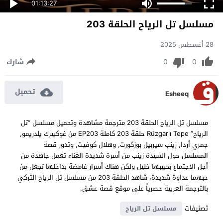
01:13:27
مسلسل تل الرياح الحلقة 203
28 أغسطس 2025
0
0
شارك
تحميل
Esheeq
مسلسل تل الرياح الحلقة 203 مترجمة مشاهدة وتحميل مسلسل “تل
الرياح” Rüzgarlı Tepe حلقة 203 كاملة EP203 من غوكبيرك يلدريمو,
جمري أردا, زينب سيربيل بوزكورت, وهلال كوفيت, وتدور قصة
المسلسل حول السيدة زينب من أسرة شديدة الغناء تعمل جاهدة من
أجل الاجتماع بحبيبها خليل ولكن هناك أسرار غامضة بداخلها تجعل من
حبهما عداوة شديدة، شاهد الحلقة 203 من مسلسل تل الرياح التركي
بالترجمة العربية حصرياً على موقع قصة عشق.
تصنيفات
مسلسل تل الرياح