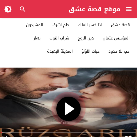
موقع قصة عشق
قصة عشق
اذا خسر الملك
حلم اشرف
المشردون
المؤسس عثمان
دين الروح
شراب التوت
بهار
حب بلا حدود
حبات اللؤلؤ
المدينة البعيدة