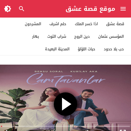
موقع قصة عشق
قصة عشق
اذا خسر الملك
حلم اشرف
المشردون
المؤسس عثمان
دين الروح
شراب التوت
بهار
حب بلا حدود
حبات اللؤلؤ
المدينة البعيدة