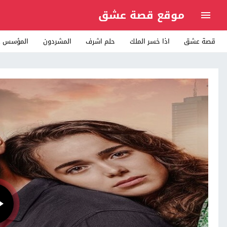
موقع قصة عشق
قصة عشق
اذا خسر الملك
حلم اشرف
المشردون
المؤسس ع