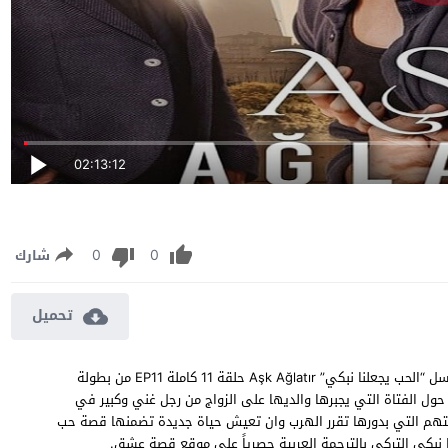
02:13:12
0
0
شارك
تحميل
مسلسل الحب يجعلنا نبكي الحلقة 11 مترجمة مشاهدة وتحميل مسلسل “الحب يجعلنا نبكي” Aşk Ağlatır حلقة 11 كاملة EP11 من بطولة
ول الفتاة التي يجبرها والديها على الزواج من رجل غني وكبير في
نتهم التي بدورها تقرر الهرب وان تعيش حياة جديدة تضمنها قصة حب