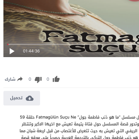
01:44:36
0
0
شارك
تحميل
مسلسل ما هو ذنب فاطمة جول الحلقة 59 مترجمة مشاهدة وتحميل مسلسل “ما هو ذنب فاطمة جول” Fatmagülün Suçu Ne حلقة 59
وزنلر، وتدور قصة المسلسل حول فتاة يتيمة تعيش مع اخيها الاكبر وتنتظر
لريفي التي تعيش به حيث تتعرض للأغتصاب من قبل اربعة شبان مما
لى سراب ، شاهد الحلقة 59 من مسلسل ما هو ذنب فاطمة جول التركي بالترجمة العربية حصرياً على موقع قصة