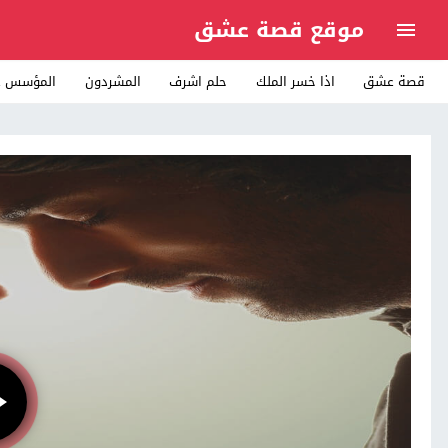
موقع قصة عشق
قصة عشق
اذا خسر الملك
حلم اشرف
المشردون
المؤسس ع