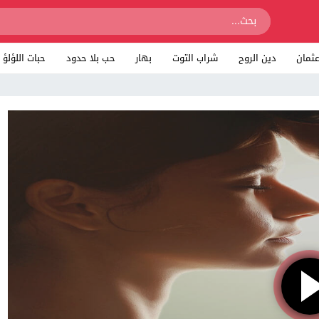
ثمان
دين الروح
شراب التوت
بهار
حب بلا حدود
حبات اللؤلؤ