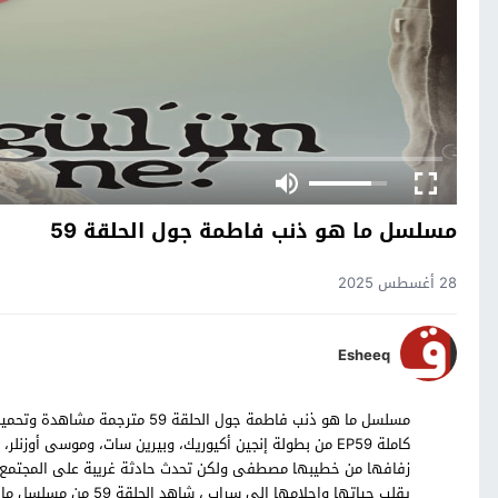
مسلسل ما هو ذنب فاطمة جول الحلقة 59
28 أغسطس 2025
Esheeq
كاملة EP59 من بطولة إنجين أكيوريك، وبيرين سات، وموسى أ
زفافها من خطيبها مصطفى ولكن تحدث حادثة غريبة على المجتمع ا
يقلب حياتها واحلامها ا