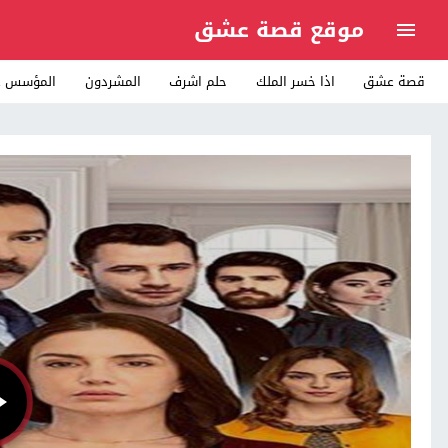
موقع قصة عشق
قصة عشق
اذا خسر الملك
حلم اشرف
المشردون
المؤسس ع