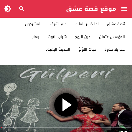
موقع قصة عشق
قصة عشق
اذا خسر الملك
حلم اشرف
المشردون
المؤسس عثمان
دين الروح
شراب التوت
بهار
حب بلا حدود
حبات اللؤلؤ
المدينة البعيدة