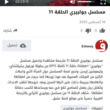
02:23:15
مسلسل جولبيري الحلقة 11
16 أغسطس 2025
0
0
شارك
تحميل
Esheeq
مسلسل جولبيري الحلقة 11 مترجمة مشاهدة وتحميل مسلسل
“جولبيري” Gülperi حلقة 11 كاملة EP11 من بطولة نورغول يشيلتشاي،
وتيموشين إيسن، وتدور قصة المسلسل حول المرأة التي واجهت
الكثير من الاوقات العصيبة بعد موت زوجها كما حرمت من اطفالها
واتهامها بجريمة دخلت على اثرها السجن وبعد خروجها تنقلب الاحداث
وتقابل رجل يعمل كمحامي تقع في حبه ويساعدها لكسب حضانة
اطفالها ، شاهد الحلقة 11 من مسلسل جولبيري التركي بالترجمة
العربية حصرياً على موقع قصة عشق.
تصنيفات
مسلسل جولبيري