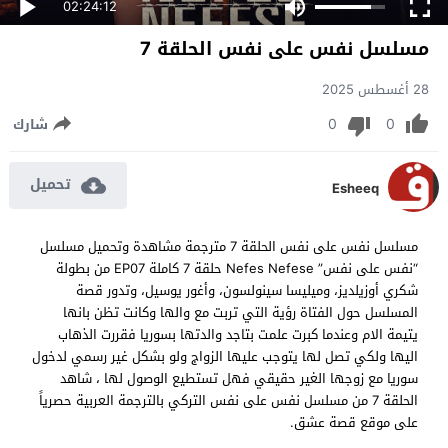
02:24:12
مسلسل نفس على نفس الحلقة 7
28 أغسطس 2025
0
0
شارك
تحميل
Esheeq
مسلسل نفس على نفس الحلقة 7 مترجمة مشاهدة وتحميل مسلسل
“نفس على نفس” Nefes Nefese حلقة 7 كاملة EP07 من بطولة
شكري أوزيلديز، وميليسا سينولسون، وأغور يوسيل، وتدور قصة
المسلسل حول الفتاة رؤية التي تربت مع والها وكانت تظن بانها
يتيمة الام وعندما كبرت علمت بتاجد والدتها بسوريا فقررت الذهاب
اليها ولكي تصل لها يتوجب عليها الزواج ولو بشكل غير رسمي لدخول
سوريا مع زوجها الغير حقيقي فهل تستطيع الوصول لها ، شاهد
الحلقة 7 من مسلسل نفس على نفس التركي بالترجمة العربية حصرياً
على موقع قصة عشق.