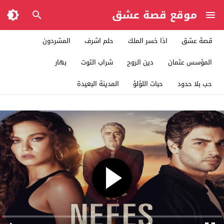
موقع قصة عشق
قصة عشق
اذا خسر الملك
حلم اشرف
المشردون
المؤسس عثمان
دين الروح
شراب التوت
بهار
حب بلا حدود
حبات اللؤلؤ
المدينة البعيدة