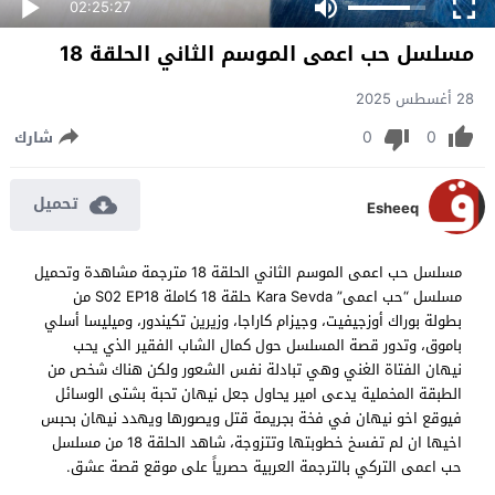
02:25:27
مسلسل حب اعمى الموسم الثاني الحلقة 18
28 أغسطس 2025
0
0
شارك
تحميل
Esheeq
مسلسل حب اعمى الموسم الثاني الحلقة 18 مترجمة مشاهدة وتحميل
مسلسل “حب اعمى” Kara Sevda حلقة 18 كاملة S02 EP18 من
بطولة بوراك أوزجيفيت، وجيزام كاراجا، وزيرين تكيندور، وميليسا أسلي
باموق، وتدور قصة المسلسل حول كمال الشاب الفقير الذي يحب
نيهان الفتاة الغني وهي تبادلة نفس الشعور ولكن هناك شخص من
الطبقة المخملية يدعى امير يحاول جعل نيهان تحبة بشتى الوسائل
فيوقع اخو نيهان في فخة بجريمة قتل ويصورها ويهدد نيهان بحبس
اخيها ان لم تفسخ خطوبتها وتتزوجة، شاهد الحلقة 18 من مسلسل
حب اعمى التركي بالترجمة العربية حصرياً على موقع قصة عشق.