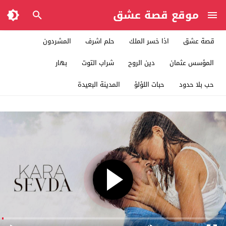
موقع قصة عشق
قصة عشق
اذا خسر الملك
حلم اشرف
المشردون
المؤسس عثمان
دين الروح
شراب التوت
بهار
حب بلا حدود
حبات اللؤلؤ
المدينة البعيدة