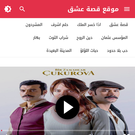
موقع قصة عشق
قصة عشق
اذا خسر الملك
حلم اشرف
المشردون
المؤسس عثمان
دين الروح
شراب التوت
بهار
حب بلا حدود
حبات اللؤلؤ
المدينة البعيدة