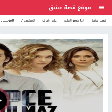
موقع قصة عشق
قصة عشق
اذا خسر الملك
حلم اشرف
المشردون
المؤسس ع