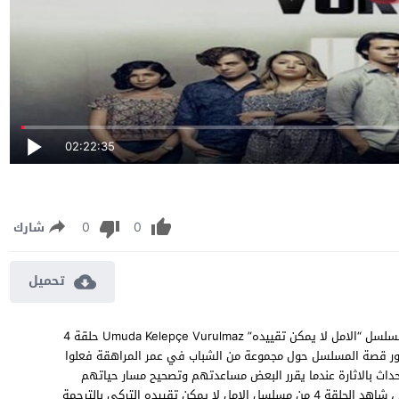
02:22:35
0
0
شارك
تحميل
مسلسل الامل لا يمكن تقييده الحلقة 4 مترجمة مشاهدة وتحميل مسلسل “الامل لا يمكن تقييده” Umuda Kelepçe Vurulmaz حلقة 4
ون، وتدور قصة المسلسل حول مجموعة من الشباب في عمر المراهقة فعلوا
احداث بالاثارة عندما يقرر البعض مساعدتهم وتصحيح مسار حياتهم
الخاطئ ليتمكنوا من عيش حياة افضل بعيدة عن المشاكل والاخطاء ، شاهد الحلقة 4 من مسلسل الامل لا يمكن تقييده التركي بالترجمة