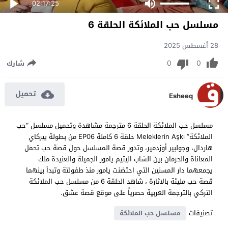
02:17:25
مسلسل حب الملائكة الحلقة 6
28 أغسطس 2025
0
0
شارك
تحميل
Esheeq
مسلسل حب الملائكة الحلقة 6 مترجمة مشاهدة وتحميل مسلسل “حب
الملائكة” Meleklerin Aşkı حلقة 6 كاملة EP06 من بطولة بيركاي
هاردال، وجولبير أوزدمير، وتدور قصة المسلسل حول قصة حب تحمل
المعاناة والحرمان بين الشاب اليتيم يامور الجميلة والعنيدة ملك
يجمعهما دار المسنين التي احتضنت يامور منذ طفولتة وتبدأ بينهما
قصة حب مليئة بالاثارة ، شاهد الحلقة 6 من مسلسل حب الملائكة
التركي بالترجمة العربية حصرياً على موقع قصة عشق.
تصنيفات
مسلسل حب الملائكة