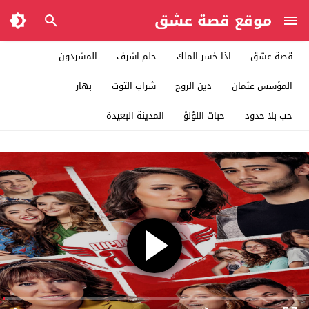
موقع قصة عشق
قصة عشق
اذا خسر الملك
حلم اشرف
المشردون
المؤسس عثمان
دين الروح
شراب التوت
بهار
حب بلا حدود
حبات اللؤلؤ
المدينة البعيدة