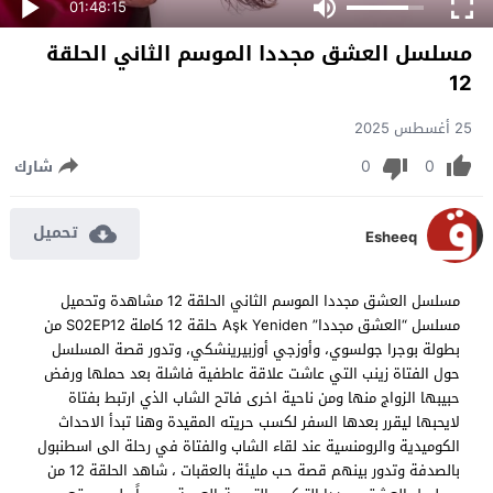
01:48:15
مسلسل العشق مجددا الموسم الثاني الحلقة
12
25 أغسطس 2025
0
0
شارك
تحميل
Esheeq
مسلسل العشق مجددا الموسم الثاني الحلقة 12 مشاهدة وتحميل
مسلسل “العشق مجددا” Aşk Yeniden حلقة 12 كاملة S02EP12 من
بطولة بوجرا جولسوي، وأوزجي أوزبيرينشكي، وتدور قصة المسلسل
حول الفتاة زينب التي عاشت علاقة عاطفية فاشلة بعد حملها ورفض
حبيبها الزواج منها ومن ناحية اخرى فاتح الشاب الذي ارتبط بفتاة
لايحبها ليقرر بعدها السفر لكسب حريته المقيدة وهنا تبدأ الاحداث
الكوميدية والرومنسية عند لقاء الشاب والفتاة في رحلة الى اسطنبول
بالصدفة وتدور بينهم قصة حب مليئة بالعقبات ، شاهد الحلقة 12 من