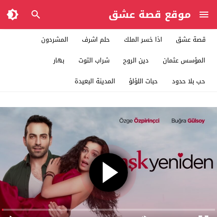
موقع قصة عشق
قصة عشق
اذا خسر الملك
حلم اشرف
المشردون
المؤسس عثمان
دين الروح
شراب التوت
بهار
حب بلا حدود
حبات اللؤلؤ
المدينة البعيدة