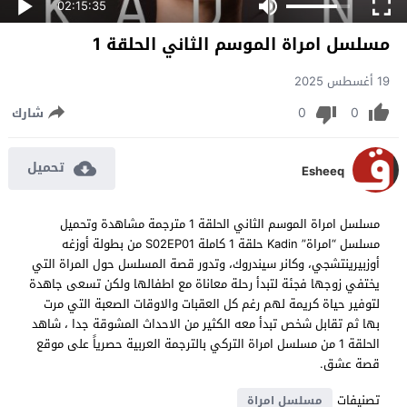
02:15:35
مسلسل امراة الموسم الثاني الحلقة 1
19 أغسطس 2025
0
0
شارك
تحميل
Esheeq
مسلسل امراة الموسم الثاني الحلقة 1 مترجمة مشاهدة وتحميل
مسلسل “امراة” Kadin حلقة 1 كاملة S02EP01 من بطولة أوزغه
أوزبيرينتشجي، وكانر سيندروك، وتدور قصة المسلسل حول المراة التي
يختفي زوجها فجئة لتبدأ رحلة معاناة مع اطفالها ولكن تسعى جاهدة
لتوفير حياة كريمة لهم رغم كل العقبات والاوقات الصعبة التي مرت
بها ثم تقابل شخص تبدأ معه الكثير من الاحداث المشوقة جدا ، شاهد
الحلقة 1 من مسلسل امراة التركي بالترجمة العربية حصرياً على موقع
قصة عشق.
تصنيفات
مسلسل امراة