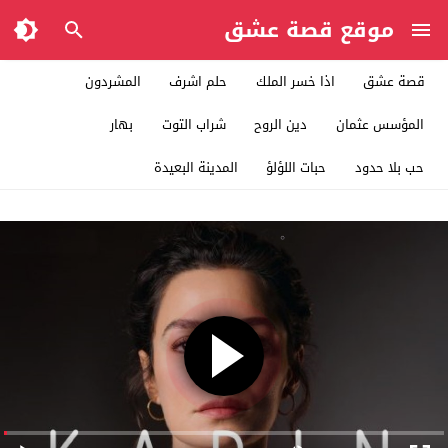
موقع قصة عشق
قصة عشق
اذا خسر الملك
حلم اشرف
المشردون
المؤسس عثمان
دين الروح
شراب التوت
بهار
حب بلا حدود
حبات اللؤلؤ
المدينة البعيدة