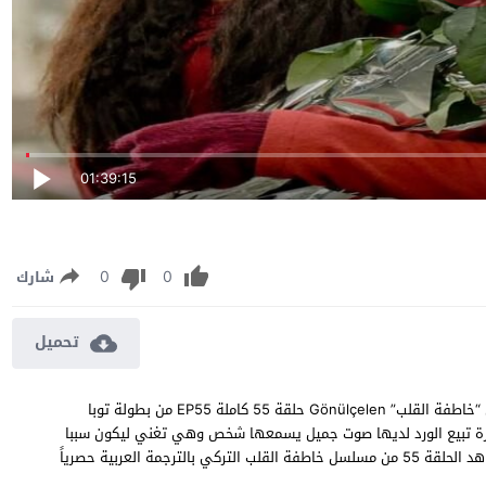
01:39:15
0
0
شارك
تحميل
مسلسل خاطفة القلب الحلقة 55 مترجمة مشاهدة وتحميل مسلسل “خاطفة القلب” Gönülçelen حلقة 55 كاملة EP55 من بطولة توبا
ة تبيع الورد لديها صوت جميل يسمعها شخص وهي تغني ليكون سببا
في تغيير حياتها وتدور بينهم علاقة مليئة بالاثارة والرومنسية ، شاهد الحلقة 55 من مسلسل خاطفة القلب التركي بالترجمة العربية حصرياً