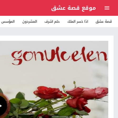
موقع قصة عشق
قصة عشق
اذا خسر الملك
حلم اشرف
المشردون
المؤسس ع