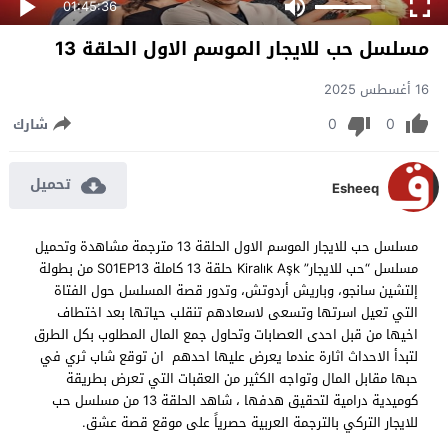
01:45:36
مسلسل حب للايجار الموسم الاول الحلقة 13
16 أغسطس 2025
0
0
شارك
تحميل
Esheeq
مسلسل حب للايجار الموسم الاول الحلقة 13 مترجمة مشاهدة وتحميل
مسلسل “حب للايجار” Kiralık Aşk حلقة 13 كاملة S01EP13 من بطولة
إلتشين سانجو، وباريش أردوتش، وتدور قصة المسلسل حول الفتاة
التي تعيل اسرتها وتسعى لاسعادهم تنقلب حياتها بعد اختطاف
اخيها من قبل احدى العصابات وتحاول جمع المال المطلوب بكل الطرق
لتبدأ الاحداث اثارة عندما يعرض عليها احدهم ان توقع شاب ثري في
حبها مقابل المال وتواجه الكثير من العقبات التي تعرض بطريقة
كوميدية درامية لتحقيق هدفها ، شاهد الحلقة 13 من مسلسل حب
للايجار التركي بالترجمة العربية حصرياً على موقع قصة عشق.