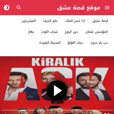
موقع قصة عشق
قصة عشق
اذا خسر الملك
حلم اشرف
المشردون
المؤسس عثمان
دين الروح
شراب التوت
بهار
حب بلا حدود
حبات اللؤلؤ
المدينة البعيدة