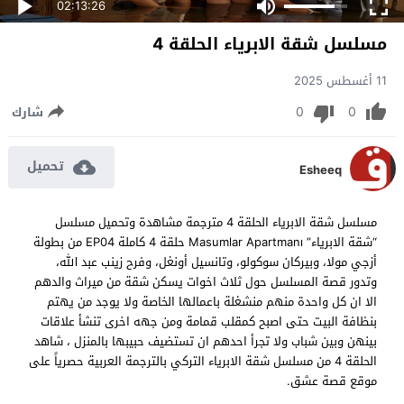
02:13:26
مسلسل شقة الابرياء الحلقة 4
11 أغسطس 2025
0
0
شارك
تحميل
Esheeq
مسلسل شقة الابرياء الحلقة 4 مترجمة مشاهدة وتحميل مسلسل
“شقة الابرياء” Masumlar Apartmanı حلقة 4 كاملة EP04 من بطولة
أزجي مولا، وبيركان سوكولو، وتانسيل أونغل، وفرح زينب عبد الله،
وتدور قصة المسلسل حول ثلاث اخوات يسكن شقة من ميراث والدهم
الا ان كل واحدة منهم منشغلة باعمالها الخاصة ولا يوجد من يهتم
بنظافة البيت حتى اصبح كمقلب قمامة ومن جهه اخرى تنشأ علاقات
بينهن وبين شباب ولا تجرأ احدهم ان تستضيف حبيبها بالمنزل ، شاهد
الحلقة 4 من مسلسل شقة الابرياء التركي بالترجمة العربية حصرياً على
موقع قصة عشق.