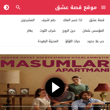
موقع قصة عشق
قصة عشق
اذا خسر الملك
حلم اشرف
المشردون
المؤسس عثمان
دين الروح
شراب التوت
بهار
حب بلا حدود
حبات اللؤلؤ
المدينة البعيدة