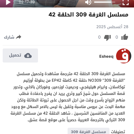
02:17:39
مسلسل الغرفة 309 الحلقة 42
28 أغسطس 2025
0
0
شارك
تحميل
Esheeq
مسلسل الغرفة 309 الحلقة 42 مترجمة مشاهدة وتحميل مسلسل
“الغرفة 309” NO309 حلقة 42 كاملة EP42 من بطولة أوزليم
توكاسلان، وايرام هيليفجي، وديميت اوزدمير، وفوركان بالالي، وتدور
قصة المسلسل حول شيخ كبير وثري يريد ان يفرح باحفادة فطلب
منهم الزواج بأسرع وقت من اجل الحصول على ثروتة الطائلة ولكن
مهمة البحث عن عروس مناسبة وتقبل بة ليس بالامر السهل مع وجود
العديد من المنافسين الشرسين ، شاهد الحلقة 42 من مسلسل الغرفة
309 التركي بالترجمة العربية حصرياً على موقع قصة عشق.
تصنيفات
مسلسل الغرفة 309