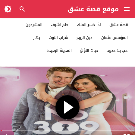
موقع قصة عشق
قصة عشق
اذا خسر الملك
حلم اشرف
المشردون
المؤسس عثمان
دين الروح
شراب التوت
بهار
حب بلا حدود
حبات اللؤلؤ
المدينة البعيدة