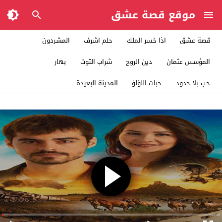
موقع قصة عشق
قصة عشق
اذا خسر الملك
حلم اشرف
المشردون
المؤسس عثمان
دين الروح
شراب التوت
بهار
حب بلا حدود
حبات اللؤلؤ
المدينة البعيدة