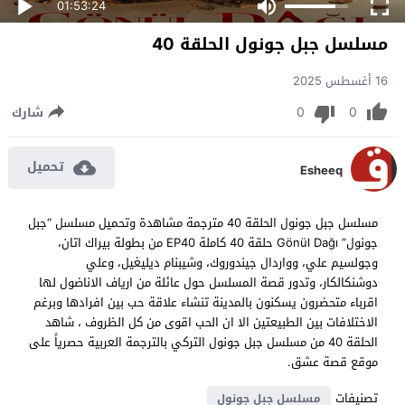
01:53:24
مسلسل جبل جونول الحلقة 40
16 أغسطس 2025
0
0
شارك
تحميل
Esheeq
مسلسل جبل جونول الحلقة 40 مترجمة مشاهدة وتحميل مسلسل “جبل
جونول” Gönül Dağı حلقة 40 كاملة EP40 من بطولة بيراك اتان،
وجولسيم علي، وواردال جيندوروك، وشيبنام ديليغيل، وعلي
دوشنكالكار، وتدور قصة المسلسل حول عائلة من ارياف الاناضول لها
اقرباء متحضرون يسكنون بالمدينة تنشاء علاقة حب بين افرادها وبرغم
الاختلافات بين الطبيعتين الا ان الحب اقوى من كل الظروف ، شاهد
الحلقة 40 من مسلسل جبل جونول التركي بالترجمة العربية حصرياً على
موقع قصة عشق.
تصنيفات
مسلسل جبل جونول