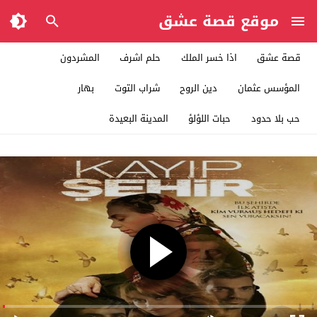
موقع قصة عشق
قصة عشق
اذا خسر الملك
حلم اشرف
المشردون
المؤسس عثمان
دين الروح
شراب التوت
بهار
حب بلا حدود
حبات اللؤلؤ
المدينة البعيدة