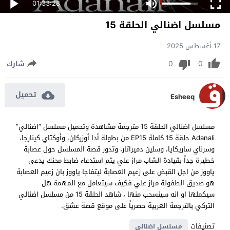
01:33:28
مسلسل اضنالي الحلقة 15
17 أغسطس 2025
0
0
شارك
تحميل
Esheeq
مسلسل اضنالي الحلقة 15 مترجمة مشاهدة وتحميل مسلسل “اضنالي”
Adanali حلقة 15 كاملة EP15 من بطولة أدا أوزركان، وأوكتاي كينارجا،
وسرناي ساريكايا، وسلين دميراتار، وتدور قصة المسلسل حول عصابة
خطيرة جداً بقيادة الشاب مراز علي يتم استدعاء ضابط محنك يدعى
ياووز من اجل القبض على زعيم العصابة ليتفاجا ياووز بان زعيم العصابة
هو صديق الطفولة مراز علي فكيف سيتعامل مع المهمة هل
سيكملها او انه سينسحب منها ، شاهد الحلقة 15 من مسلسل اضنالي
التركي بالترجمة العربية حصرياً على موقع قصة عشق.
تصنيفات
مسلسل اضنالي