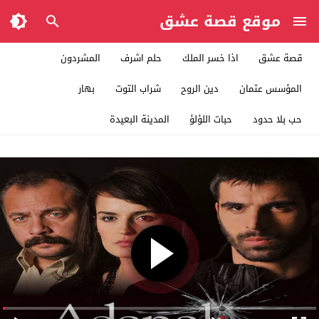
موقع قصة عشق
قصة عشق
اذا خسر الملك
حلم اشرف
المشردون
المؤسس عثمان
دين الروح
شراب التوت
بهار
حب بلا حدود
حبات اللؤلؤ
المدينة البعيدة