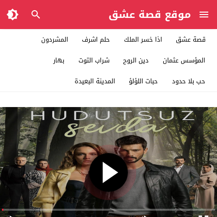
موقع قصة عشق
قصة عشق
اذا خسر الملك
حلم اشرف
المشردون
المؤسس عثمان
دين الروح
شراب التوت
بهار
حب بلا حدود
حبات اللؤلؤ
المدينة البعيدة