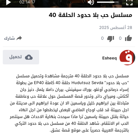
02:14:17
مسلسل حب بلا حدود الحلقة 40
28 أغسطس 2025
0
0
شارك
تحميل
Esheeq
مسلسل حب بلا حدود الحلقة 40 مترجمة مشاهدة وتحميل مسلسل
“حب بلا حدود” Hudutsuz Sevda حلقة 40 كاملة EP40 من بطولة
إسراء درمانجي أوغلو، بوراك سيفينش، بيران داملا يلماز، دنیز جان
آکتاش، وميراي دانر, وتدور قصة المسلسل حول علاقة حب وعاطفة
متبادلة بين ابراهيم خليل وياسمين الا ان عودة ابراهيم الى مدينتة من
اجل حبيبتة قد قلب اوجاع الماضي للبعض ليخططوا من اجل انهاء
حياتة بقتل حبيبتة ياسمين ترا ماذا سيحدث بنهاية الاحداث هل سينتصر
الحب ام الانتقام، شاهد الحلقة 40 من مسلسل حب بلا حدود التركي
بالترجمة العربية حصرياً على موقع قصة عشق.