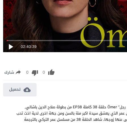
02:40:39
0
0
شارك
تحميل
مسلسل عمر الحلقة 38 مترجمة مشاهدة وتحميل مسلسل “مسلسل رجل” Ömer حلقة 38 كاملة EP38 من بطولة صلاح الدين باشالي,
 عمر الذي يعشق سيدة اكبر منة بالسن ومن جهة اخرى لدية اخت تحب
شاب وتهرب معة وبعد سنوات تعود لأخية برقة اولادها بعد ان يتخلى عنها زوجها، شاهد الحلقة 38 من مسلسل عمر التركي بالترجمة