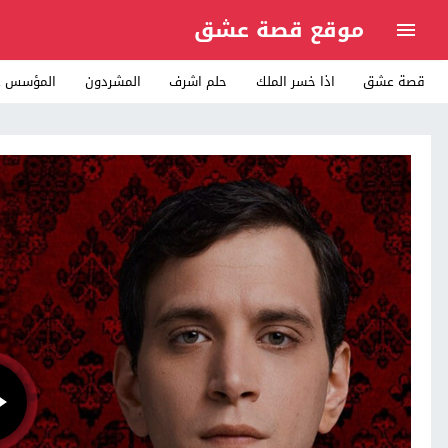
موقع قصة عشق
قصة عشق
اذا خسر الملك
حلم اشرف
المشردون
المؤسس ع