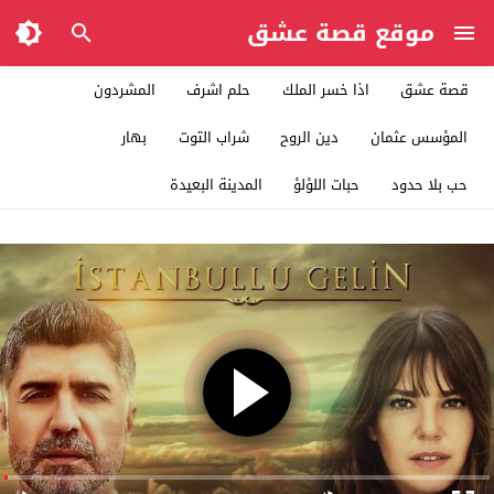
موقع قصة عشق
قصة عشق
اذا خسر الملك
حلم اشرف
المشردون
المؤسس عثمان
دين الروح
شراب التوت
بهار
حب بلا حدود
حبات اللؤلؤ
المدينة البعيدة