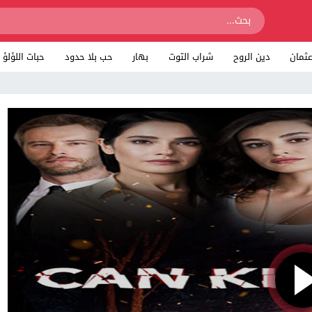
ثمان
دين الروح
شراب التوت
بهار
حب بلا حدود
حبات اللؤلؤ