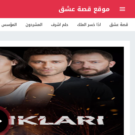
موقع قصة عشق
قصة عشق
اذا خسر الملك
حلم اشرف
المشردون
المؤسس ع