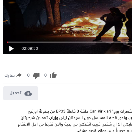
02:09:50
0
0
شارك
تحميل
مسلسل تكسرات روح الحلقة 3 مترجمة مشاهدة وتحميل مسلسل “تكسرات روح” Can Kiriklari حلقة 3 كاملة EP03 من بطولة اوزغور
، وتدور قصة المسلسل حول السيدتان ليلى وزينب تعملان شرطيتان
بهن الا ان شخص غريب انقذهن من يدية والان تفرغا من اجل الانتقام