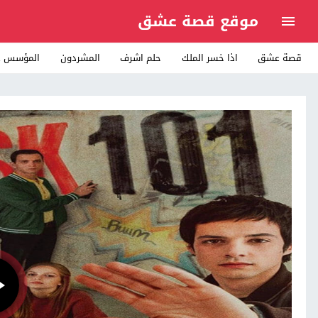
موقع قصة عشق
قصة عشق
اذا خسر الملك
حلم اشرف
المشردون
المؤسس ع