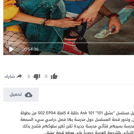
00:54:36
0
0
شارك
تحميل
مسلسل عشق 101 الموسم الثاني الحلقة 4 مترجمة مشاهدة وتحميل مسلسل “عشق 101” Ask 101 حلقة 4 كاملة S02 EP04 من بطولة
ياجان, وتدور قصة المسلسل حول مدرسة بها فصل دراسي سيء السمعة
درسة بسببهم فتأتي مدرسة جديدة تقرر تغير سلوكهم فتنجح بذلك