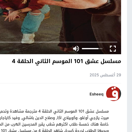
مسلسل عشق 101 الموسم الثاني الحلقة 4
29 أغسطس 2025
Esheeq
ميرت يازجي أوغلو، وكوبيلاي اكا, وصلاح الدين باشالي, وفيد كا
خاصة هناك خمسة طلاب اكثرهم شغب يقرر المدرسين الهرب من الم
ويحبها الطلاب لدرجة كبيرة، شاهد الحلقة 4 من مسلسل عشق 101 التركي بالترجمة العربية حصرياً على موقع قصة عشق.