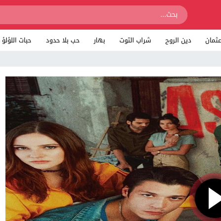
ثمان
دين الروح
شراب التوت
بهار
حب بلا حدود
حبات اللؤلؤ