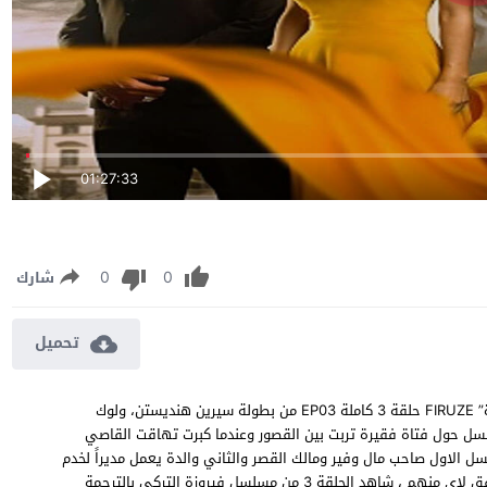
01:27:33
0
0
شارك
تحميل
مسلسل فيروزة الحلقة 3 مترجمة مشاهدة وتحميل مسلسل “فيروزة” FIRUZE حلقة 3 كاملة EP03 من بطولة سيرين هنديستن، ولوك
سل حول فتاة فقيرة تربت بين القصور وعندما كبرت تهاقت القاصي
ل الاول صاحب مال وفير ومالك القصر والثاني والدة يعمل مديراً لخدم
نفس القصر فمن ستختار عروستنا من بين الاثنين ام ان قلبها لم يخفق لاي منهم ، شاهد الحلقة 3 من مسلسل فيروزة التركي بالترجمة