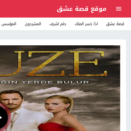
موقع قصة عشق
قصة عشق
اذا خسر الملك
حلم اشرف
المشردون
المؤسس ع