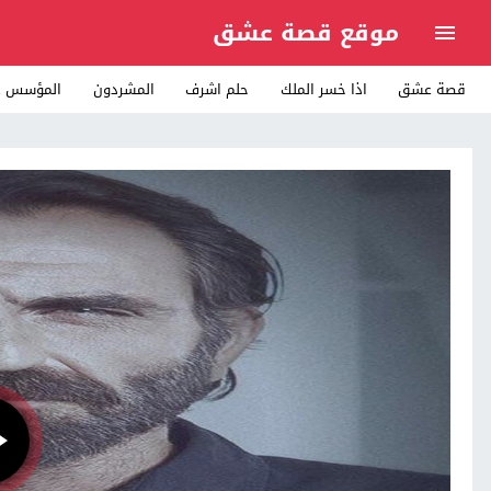
موقع قصة عشق
قصة عشق
اذا خسر الملك
حلم اشرف
المشردون
المؤسس ع