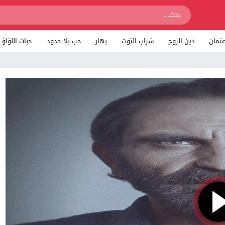
ثمان
دين الروح
شراب التوت
بهار
حب بلا حدود
حبات اللؤلؤ