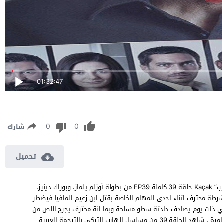
01:32:47
0
0
شارك
تحميل
مسلسل الهارب الحلقة 39 مترجمة مشاهدة وتحميل مسلسل “الهارب” Kaçak حلقة 39 كاملة EP39 من بطولة أوزلم يلماز، وبوراك دينيز،
طة محترف اثناء احدى المهام الخاصة يقتل ابن زعيم المافيا فيضطر
 وفي ذات يوم يصادف حادثة سطو مسلحة وبما انة محترف يجرح اللص من
سلاحة مما يجعلة بطلاً ويتم نشر صورة ليبدأ يحس بالخطر لانكشاف امرة ، شاهد الحلقة 39 من مسلسل الهارب التركي بالترجمة العربية