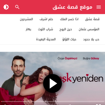
موقع قصة عشق
قصة عشق
اذا خسر الملك
حلم اشرف
المشردون
المؤسس عثمان
دين الروح
شراب التوت
بهار
حب بلا حدود
حبات اللؤلؤ
المدينة البعيدة