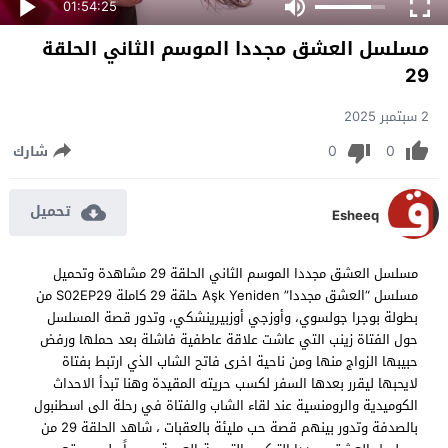
01:54:25
مسلسل العشق مجددا الموسم الثاني الحلقة
29
2 سبتمبر 2025
0
0
شارك
تحميل
Esheeq
مسلسل العشق مجددا الموسم الثاني الحلقة 29 مشاهدة وتحميل
مسلسل “العشق مجددا” Aşk Yeniden حلقة 29 كاملة S02EP29 من
بطولة بوجرا جولسوي، وأوزجي أوزبيرينشكي، وتدور قصة المسلسل
حول الفتاة زينب التي عاشت علاقة عاطفية فاشلة بعد حملها ورفض
حبيبها الزواج منها ومن ناحية اخرى فاتح الشاب الذي ارتبط بفتاة
لايحبها ليقرر بعدها السفر لكسب حريته المقيدة وهنا تبدأ الاحداث
الكوميدية والرومنسية عند لقاء الشاب والفتاة في رحلة الى اسطنبول
بالصدفة وتدور بينهم قصة حب مليئة بالعقبات ، شاهد الحلقة 29 من