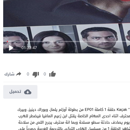
01:32:47
0
0
شارك
تحميل
مسلسل الهارب الحلقة 1 مترجمة مشاهدة وتحميل مسلسل “الهارب” Kaçak حلقة 1 كاملة EP01 من بطولة أوزلم يلماز، وبوراك دينيز، وبيرك
رف اثناء احدى المهام الخاصة يقتل ابن زعيم المافيا فيضطر للهرب
ات يوم يصادف حادثة سطو مسلحة وبما انة محترف يجرح اللص من سلاحة
مما يجعلة بطلاً ويتم نشر صورة ليبدأ يحس بالخطر لانكشاف امرة ، شاهد الحلقة 1 من مسلسل الهارب التركي بالترجمة العربية حصرياً على