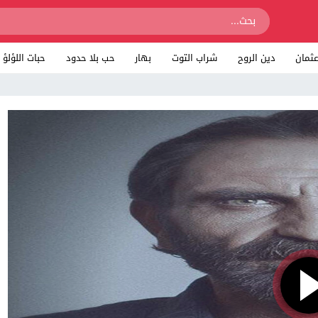
ثمان
دين الروح
شراب التوت
بهار
حب بلا حدود
حبات اللؤلؤ