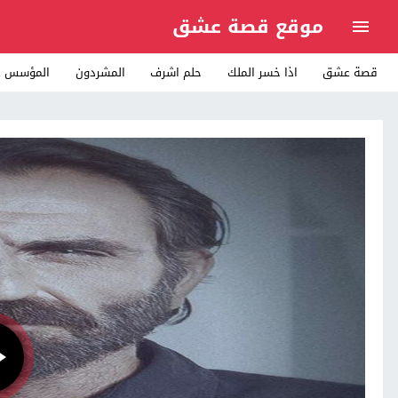
موقع قصة عشق
قصة عشق
اذا خسر الملك
حلم اشرف
المشردون
المؤسس ع