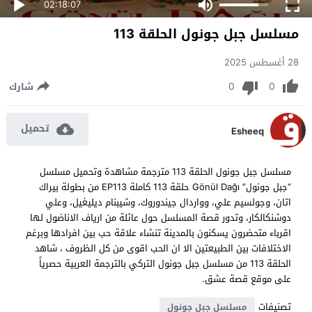
02:18:07
مسلسل جبل جونول الحلقة 113
28 أغسطس 2025
0
0
شارك
تحميل
Esheeq
مسلسل جبل جونول الحلقة 113 مترجمة مشاهدة وتحميل مسلسل
“جبل جونول” Gönül Dağı حلقة 113 كاملة EP113 من بطولة بيراك
اتان، وجولسيم علي، وواردال جيندوروك، وشيبنام ديليغيل، وعلي
دوشنكالكار، وتدور قصة المسلسل حول عائلة من ارياف الاناضول لها
اقرباء متحضرون يسكنون بالمدينة تنشاء علاقة حب بين افرادها وبرغم
الاختلافات بين الطبيعتين الا ان الحب اقوى من كل الظروف ، شاهد
الحلقة 113 من مسلسل جبل جونول التركي بالترجمة العربية حصرياً
على موقع قصة عشق.
تصنيفات
مسلسل جبل جونول