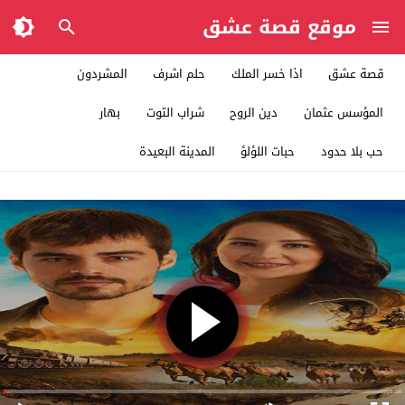
موقع قصة عشق
قصة عشق
اذا خسر الملك
حلم اشرف
المشردون
المؤسس عثمان
دين الروح
شراب التوت
بهار
حب بلا حدود
حبات اللؤلؤ
المدينة البعيدة