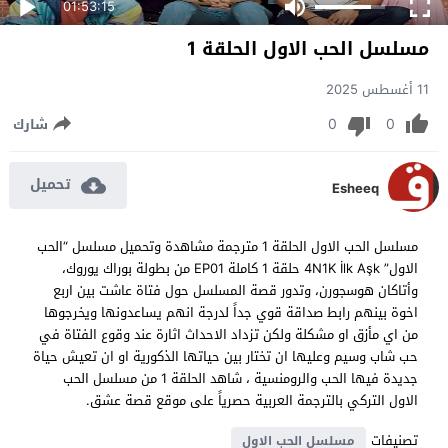
01:53:15
مسلسل الحب الاول الحلقة 1
11 أغسطس 2025
0
0
شارك
تحميل
Esheeq
مسلسل الحب الاول الحلقة 1 مترجمة مشاهدة وتحميل مسلسل “الحب
الاول” 4N1K İlk Aşk حلقة 1 كاملة EP01 من بطولة بوراك يوروك،
وأتاكان هوسجورن، وتدور قصة المسلسل حول فتاة عاشت بين اربع
اخوة بينهم رابط صداقة قوي جداً لدرجة انهم يساعدونها ويخرجوها
من اي مأزق او مشكلة ولكن تزداد الاحداث اثارة عند وقوع الفتاة في
حب شاب وسيم وعليها ان تختار بين حياتها الذكورية او ان تعيش حياة
جديدة فيها الحب والرومنسية ، شاهد الحلقة 1 من مسلسل الحب
الاول التركي بالترجمة العربية حصرياً على موقع قصة عشق.
تصنيفات
مسلسل الحب الاول