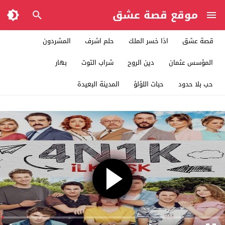
موقع قصة عشق
قصة عشق
اذا خسر الملك
حلم اشرف
المشردون
المؤسس عثمان
دين الروح
شراب التوت
بهار
حب بلا حدود
حبات اللؤلؤ
المدينة البعيدة