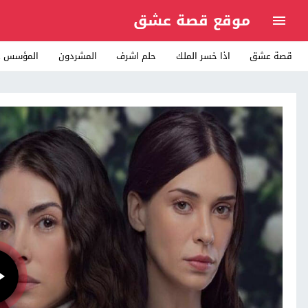
موقع قصة عشق
قصة عشق
اذا خسر الملك
حلم اشرف
المشردون
المؤسس ع