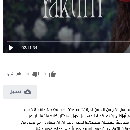
02:14:34
0
0
شارك
تحميل
مسلسل كم من السفن احرقت الحلقة 8 مترجمة مشاهدة وتحميل مسلسل “كم من السفن احرقت” Ne Gemiler Yaktım حلقة 8 كاملة
فريم أوزكان, وتدور قصة المسلسل حول سيدتان كليهما تعانيان من
مصادفة فتحكيان قصتيهما لبعض وتقرران ان تتعاونان مع بعض من