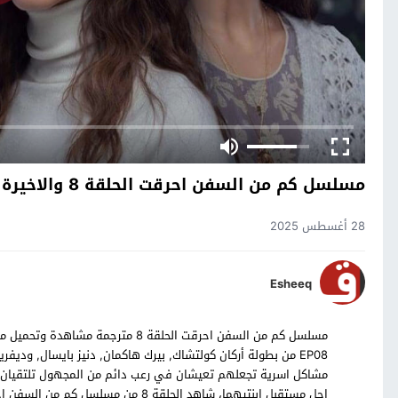
مسلسل كم من السفن احرقت الحلقة 8 والاخيرة
28 أغسطس 2025
Esheeq
EP08 من بطولة أركان كولتشاك, بيرك هاكمان, دنيز بايسال, ودي
مشاكل اسرية تجعلهم تعيشان في رعب دائم من المجهول تلتقيان 
اجل مستقبل ابنتيهما، شاهد الحلقة 8 من مسلسل كم من السفن احرقت التركي بالترجمة العربية حصرياً على موقع قصة عشق.