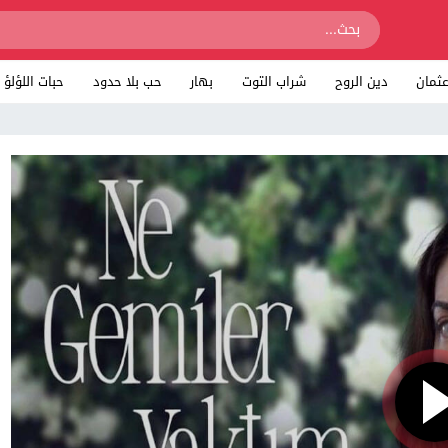
ثمان
دين الروح
شراب التوت
بهار
حب بلا حدود
حبات اللؤلؤ