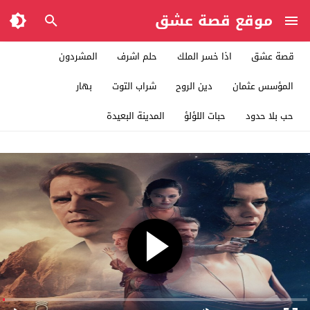
موقع قصة عشق
قصة عشق
اذا خسر الملك
حلم اشرف
المشردون
المؤسس عثمان
دين الروح
شراب التوت
بهار
حب بلا حدود
حبات اللؤلؤ
المدينة البعيدة