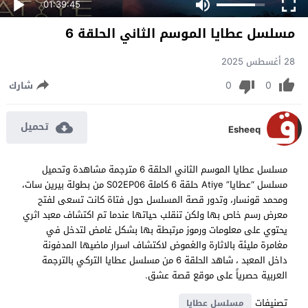
01:39:45
مسلسل عطايا الموسم الثاني الحلقة 6
28 أغسطس 2025
0
0
شارك
تحميل
Esheeq
مسلسل عطايا الموسم الثاني الحلقة 6 مترجمة مشاهدة وتحميل
مسلسل “عطايا” Atiye حلقة 6 كاملة S02EP06 من بطولة بيرين سات،
ومحمد قونسار، وتدور قصة المسلسل حول فتاة كانت تسعى لفتح
معرض رسم خاص بها ولكن تنقلب حياتها عندما تم اكتشاف معبد اثري
يحتوي على معلومات ورموز مرتبطة بها بشكل غامض لتدخل في
مغامرة مليئة بالاثارة والغموض لاكتشاف اسرار ماضيها المدفونة
داخل المعبد ، شاهد الحلقة 6 من مسلسل عطايا التركي بالترجمة
العربية حصرياً على موقع قصة عشق.
تصنيفات
مسلسل عطايا