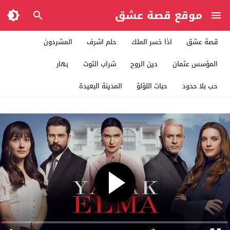
موقع قصة عشق
قصة عشق
اذا خسر الملك
حلم اشرف
المشردون
المؤسس عثمان
دين الروح
شراب التوت
بهار
حب بلا حدود
حبات اللؤلؤ
المدينة البعيدة