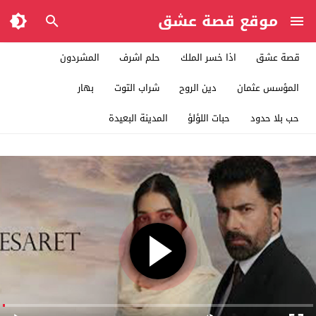
موقع قصة عشق
قصة عشق
اذا خسر الملك
حلم اشرف
المشردون
المؤسس عثمان
دين الروح
شراب التوت
بهار
حب بلا حدود
حبات اللؤلؤ
المدينة البعيدة