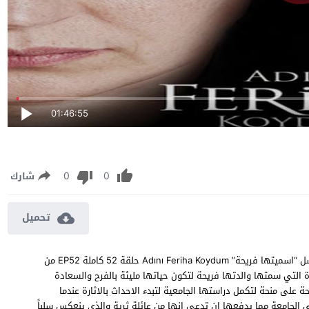
01:46:55
0
0
شارك
تحميل
مسلسل اسميتها فريحة الحلقة 52 مترجمة مشاهدة وتحميل مسلسل “اسميتها فريحة” Adını Feriha Koydum حلقة 52 كاملة EP52 من
 التي سمتها والدتها فريحة لتكون حياتها مليئة بالفرح والسعادة
ة على منحة لتكمل دراستها الجامعية لتبدء الاحداث بالاثارة عندما
 في الجامعة مما يدفعها ان تدعي انها من عائلة ثرية والذي ينعكس سلباً