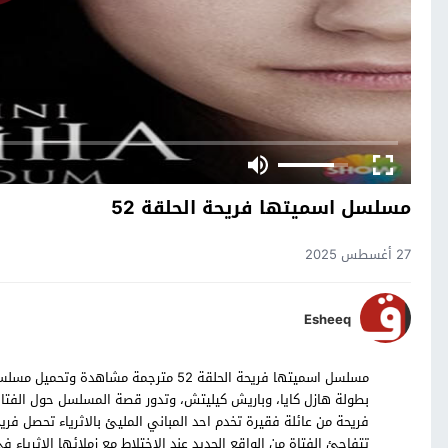
مسلسل اسميتها فريحة الحلقة 52
27 أغسطس 2025
Esheeq
بطولة هازل كايا، وباريش كيليتش، وتدور قصة المسلسل حول الفتاة
فريحة من عائلة فقيرة تخدم احد المباني المليئ بالاثرياء تحصل فريح
تتفاجئ الفتاة من الواقع الجديد عند الاختلاط مع زملائها الاثرياء