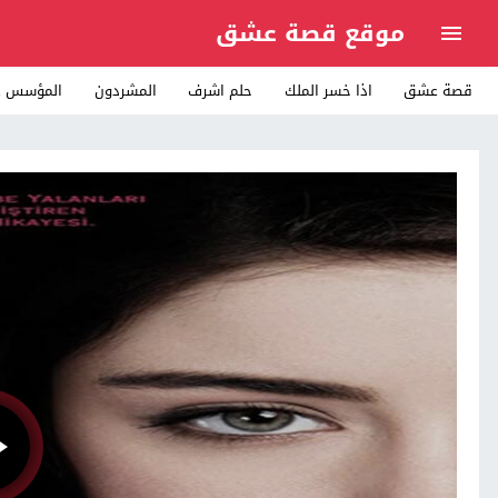
موقع قصة عشق
قصة عشق
اذا خسر الملك
حلم اشرف
المشردون
المؤسس ع