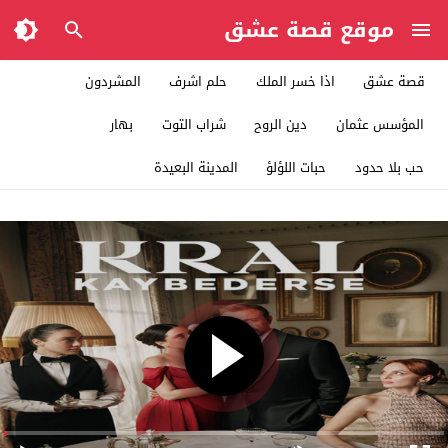
موقع قصة عشق
قصة عشق
اذا خسر الملك
حلم اشرف
المشردون
المؤسس عثمان
دين الروح
شراب التوت
بهار
حب بلا حدود
حبات اللؤلؤ
المدينة البعيدة