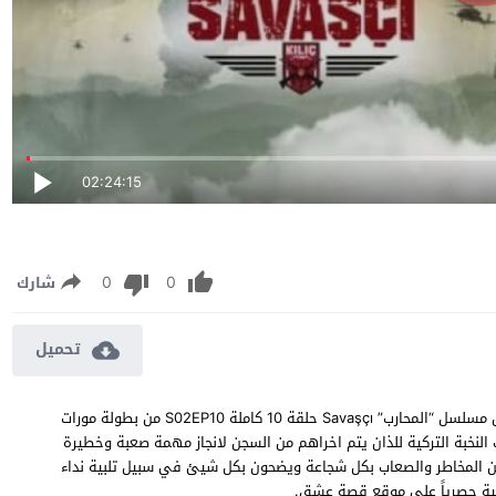
02:24:15
0
0
شارك
تحميل
مسلسل المحارب الموسم الثاني الحلقة 10 مترجمة مشاهدة وتحميل مسلسل “المحارب” Savaşçı حلقة 10 كاملة S02EP10 من بطولة مورات
نخبة التركية للذان يتم اخراهم من السجن لانجاز مهمة صعبة وخطيرة
من المخاطر والصعاب بكل شجاعة ويضحون بكل شيئ في سبيل تلبية نداء