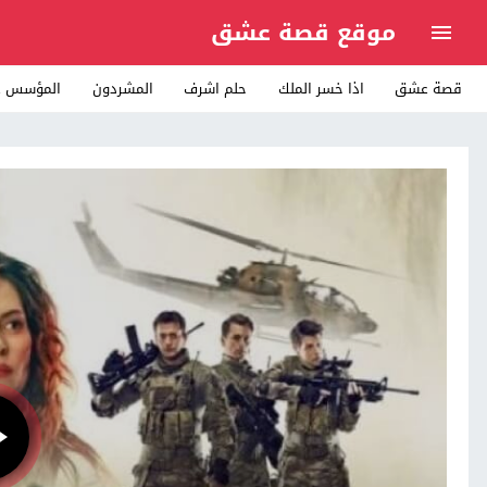
موقع قصة عشق
قصة عشق
اذا خسر الملك
حلم اشرف
المشردون
المؤسس ع