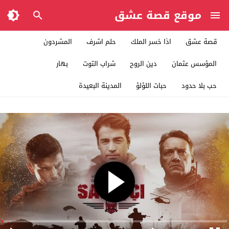
موقع قصة عشق
قصة عشق
اذا خسر الملك
حلم اشرف
المشردون
المؤسس عثمان
دين الروح
شراب التوت
بهار
حب بلا حدود
حبات اللؤلؤ
المدينة البعيدة